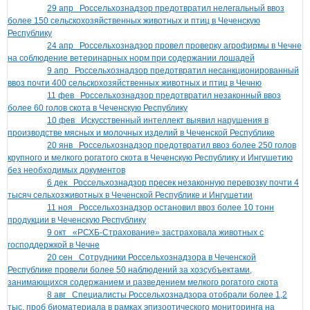
29 апр
Россельхознадзор предотвратил нелегальный ввоз
более 150 сельскохозяйственных животных и птиц в Чеченскую
Республику
24 апр
Россельхознадзор провел проверку агрофирмы в Чечне
на соблюдение ветеринарных норм при содержании лошадей
9 апр
Россельхознадзор предотвратил несанкционированный
ввоз почти 400 сельскохозяйственных животных и птиц в Чечню
11 фев
Россельхознадзор предотвратил незаконный ввоз
более 60 голов скота в Чеченскую Республику
10 фев
Искусственный интеллект выявил нарушения в
производстве мясных и молочных изделий в Чеченской Республике
20 янв
Россельхознадзор предотвратил ввоз более 250 голов
крупного и мелкого рогатого скота в Чеченскую Республику и Ингушетию
без необходимых документов
6 дек
Россельхознадзор пресек незаконную перевозку почти 4
тысяч сельхозживотных в Чеченской Республике и Ингушетии
11 ноя
Россельхознадзор остановил ввоз более 10 тонн
продукции в Чеченскую Республику
9 окт
«РСХБ-Страхование» застраховала животных с
господдержкой в Чечне
20 сен
Сотрудники Россельхознадзора в Чеченской
Республике провели более 50 наблюдений за хозсубъектами,
занимающихся содержанием и разведением мелкого рогатого скота
8 авг
Специалисты Россельхознадзора отобрали более 1,2
тыс. проб биоматериала в рамках эпизоотического мониторинга на