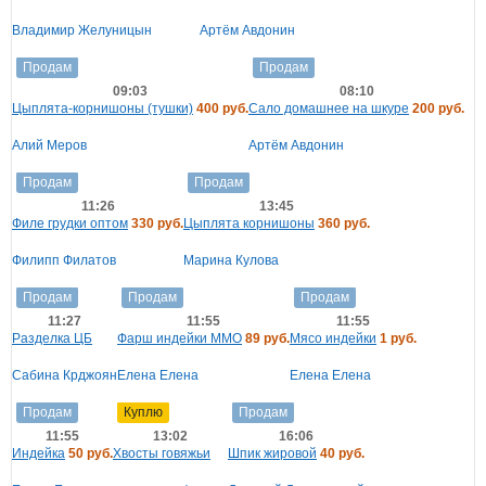
Владимир Желуницын
Артём Авдонин
Продам
Продам
09:03
08:10
Цыплята-корнишоны (тушки)
400 руб.
Сало домашнее на шкуре
200 руб.
Алий Меров
Артём Авдонин
Продам
Продам
11:26
13:45
Филе грудки оптом
330 руб.
Цыплята корнишоны
360 руб.
Филипп Филатов
Марина Кулова
Продам
Продам
Продам
11:27
11:55
11:55
Разделка ЦБ
Фарш индейки ММО
89 руб.
Мясо индейки
1 руб.
Сабина Крджоян
Елена Елена
Елена Елена
Продам
Куплю
Продам
11:55
13:02
16:06
Индейка
50 руб.
Хвосты говяжьи
Шпик жировой
40 руб.