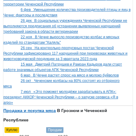
территории Чеченской Республики
6 фев
Уменьшение количества производителей птицы и яиц в
Чечне: факторы и последствия
26 дек
В социальных учреждениях Чеченской Республики не
выполняются предписания об устранении выявленных нарушений
требований закона в области ветеринарии
22 ноя
В Чечне выросло производство колбас и мясных
изделий по стандартам "Халяль"
26 сен
На контрольно-пропускных постах Чеченской
Республики зафиксировано 117 нарушений при перевозках животных и
животноводческой продукции за 3 квартала 2023 года
15 мая
Дмитрий Патрушев и Рамзан Кадыров дали старт
работе значимых объектов АПК Чеченской Республики
6 мар
В Чечне растет спрос на мясо и молоко буйволов
26 окт
Чеченские колбасы на 80% состоят из отборного
мяса
7 июл
«Это поможет молодёжи зарабатывать в АПК»:
президент АККОР Чеченской Республики – о запуске сервиса «Я в
агро»
Продажа и покупка мяса
В Грозном и Чеченской
Республике
Куплю
Продам