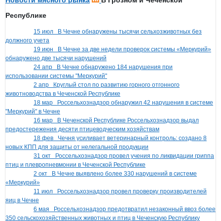
Республике
15 июл
В Чечне обнаружены тысячи сельхозживотных без
должного учета
19 июн
В Чечне за две недели проверок системы «Меркурий»
обнаружено две тысячи нарушений
24 апр
В Чечне обнаружено 184 нарушения при
использовании системы "Меркурий"
2 апр
Круглый стол по развитию горного отгонного
животноводства в Чеченской Республике
18 мар
Россельхознадзор обнаружил 42 нарушения в системе
"Меркурий" в Чечне
16 мар
В Чеченской Республике Россельхознадзор выдал
предостережения десяти птицеводческим хозяйствам
18 фев
Чечня усиливает ветеринарный контроль: создано 8
новых КПП для защиты от нелегальной продукции
31 окт
Россельхознадзор провел учения по ликвидации гриппа
птиц и плевропневмонии в Чеченской Республике
2 окт
В Чечне выявлено более 330 нарушений в системе
«Меркурий»
11 июл
Россельхознадзор провел проверку производителей
яиц в Чечне
6 мая
Россельхознадзор предотвратил незаконный ввоз более
350 сельскохозяйственных животных и птиц в Чеченскую Республику