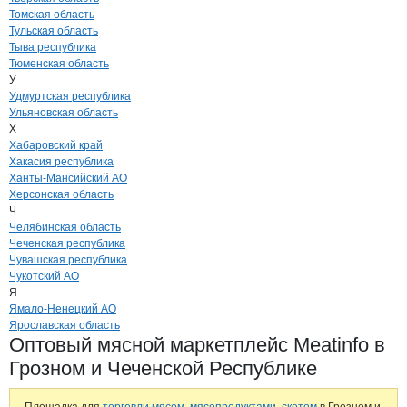
Томская область
Тульская область
Тыва республика
Тюменская область
У
Удмуртская республика
Ульяновская область
Х
Хабаровский край
Хакасия республика
Ханты-Мансийский АО
Херсонская область
Ч
Челябинская область
Чеченская республика
Чувашская республика
Чукотский АО
Я
Ямало-Ненецкий АО
Ярославская область
Оптовый мясной маркетплейс Meatinfo в
Грозном и Чеченской Республике
Площадка для
торговли мясом, мясопродуктами, скотом
в Грозном и