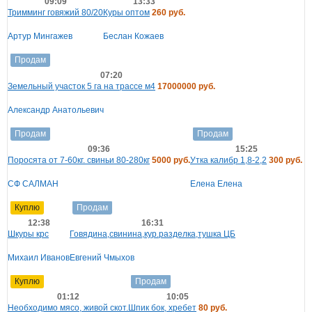
09:09
13:33
Тримминг говяжий 80/20
Куры оптом
260 руб.
Артур Мингажев
Беслан Кожаев
Продам
07:20
Земельный участок 5 га на трассе м4
17000000 руб.
Александр Анатольевич
Продам
Продам
09:36
15:25
Поросята от 7-60кг. свиньи 80-280кг
5000 руб.
Утка калибр 1,8-2,2
300 руб.
СФ САЛМАН
Елена Елена
Куплю
Продам
12:38
16:31
Шкуры крс
Говядина,свинина,кур.разделка,тушка ЦБ
Михаил Иванов
Евгений Чмыхов
Куплю
Продам
01:12
10:05
Необходимо мясо, живой скот.
Шпик бок, хребет
80 руб.