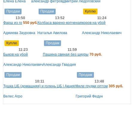
Елена Елена
александр фетров
Дмитрий Людоговский
Продам
Продам
Куплю
13:50
13:52
11:24
Фарш из го
550 руб.
Колбаса варено-копченая
коров на убой
Аджиева Зауровна
Наталья Авилова
Александр Николаевич
Куплю
Продам
11:23
11:59
Быков на убой
Пашина свиная без шкуры
70 руб.
Александр Николаевич
Александр Гвардия
Продам
Продам
10:11
13:48
Тушка ЦБ (домашняя) и голень ЦБ | Акция!
Филе грудки оптом
305 руб.
Велес Агро
Григорий Федун